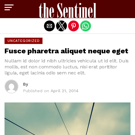
Exit mobile version
UNCATEGORIZED
Fusce pharetra aliquet neque eget
Nullam id dolor id nibh ultricies vehicula ut id elit. Duis
mollis, est non commodo luctus, nisi erat porttitor
ligula, eget lacinia odio sem nec elit.
By
Published on
April 21, 2014