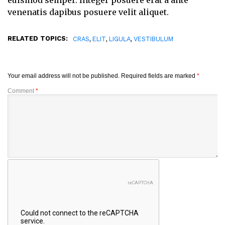
euismod semper. Integer posuere erat a ante
venenatis dapibus posuere velit aliquet.
RELATED TOPICS:
,
,
,
CRAS
ELIT
LIGULA
VESTIBULUM
Your email address will not be published.
Required fields are marked
*
Comment
*